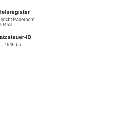
elsregister
ericht Paderborn
10453
tzsteuer-ID
1 4946 65